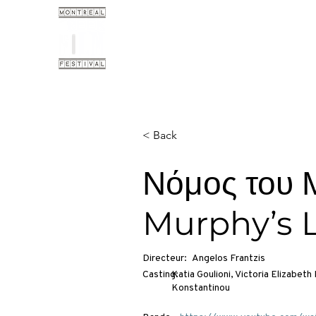
< Back
Νόμος του 
Murphy’s 
Directeur:
Angelos Frantzis
Casting:
Katia Goulioni, Victoria Elizabeth
Konstantinou