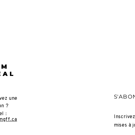
LM
ÉAL
S'ABO
vez une
on ?
el :
Inscrive
mgff.ca
mises à j