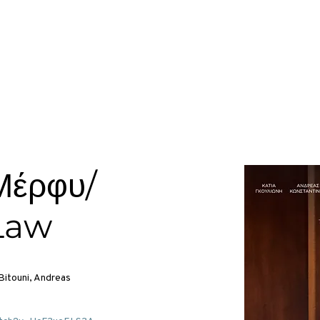
À propos
Films
Des billets
Tickets
Devenez Com
Μέρφυ/
Law
 Bitouni, Andreas