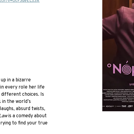
atch?v=UcF3ueELS3A
up in a bizarre 
in every role her life 
different choices. Is 
in the world’s 
laughs, absurd twists, 
Law
 is a comedy about 
rying to find your true 