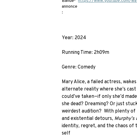
Bande-
https://www.youtube.com/w
annonce
:
Year: 2024
Running Time: 2h09m
Genre: Comedy
Mary Alice, a failed actress, wakes 
alternate reality where she’s cast 
could’ve taken—if only she’d made 
she dead? Dreaming? Or just stuck 
weirdest audition?  With plenty of 
and existential detours, 
Murphy’s 
identity, regret, and the chaos of t
self