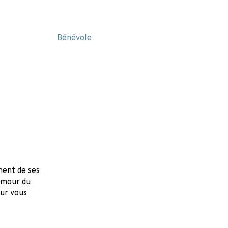
manditaire
Bénévole
Archive
Contact
ment de ses
 amour du
our vous