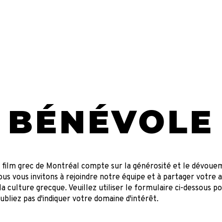
À propos
Films
Des billets
Tickets
Devenez Com
BÉNÉVOLE
Prêtez votre temps et vos talents
u film grec de Montréal compte sur la générosité et le dévoue
us vous invitons à rejoindre notre équipe et à partager votre
la culture grecque. Veuillez utiliser le formulaire ci-dessous p
oubliez pas d'indiquer votre domaine d'intérêt.