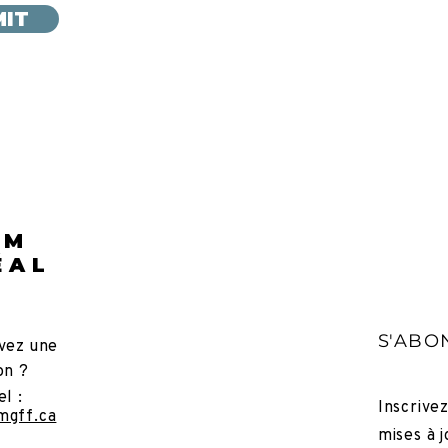
IT
LM
ÉAL
S'ABO
vez une
on ?
el :
Inscrive
mgff.ca
mises à j