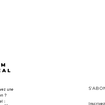
LM
ÉAL
S'ABO
vez une
on ?
el :
Inscrive